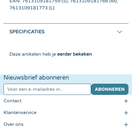
EAN: 7613109181759 (S), 7613109181766 (M),
7613109181773 (L)
SPECIFICATIES
Deze artikelen heb je
eerder bekeken
Nieuwsbrief abonneren
E-mailadres*
ABONNEREN
Contact
Klantenservice
Over ons