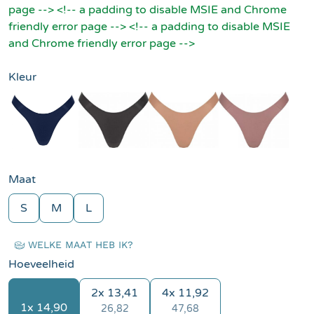
page --> <!-- a padding to disable MSIE and Chrome
friendly error page --> <!-- a padding to disable MSIE
and Chrome friendly error page -->
Kleur
Blauw
Zwart
Bruin
Brui
Maat
S
M
L
WELKE MAAT HEB IK?
Hoeveelheid
2x 13,41
4x 11,92
1x 14,90
26,82
47,68