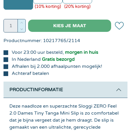
(10% korting)
(20% korting)
Producthoeveelheid: Voer de gewenste hoe
KIES JE MAAT
Productnummer:
10217765/2114
Voor 23:00 uur besteld,
morgen in huis
In Nederland
Gratis bezorgd
Afhalen bij 2.000 afhaalpunten mogelijk!
Achteraf betalen
PRODUCTINFORMATIE
Deze naadloze en superzachte Sloggi ZERO Feel
2.0 Dames Tiny Tanga Mini Slip is zo comfortabel
dat je bijna vergeet dat je hem draagt. De slip is
gemaakt van een ultralichte, gerecyclede