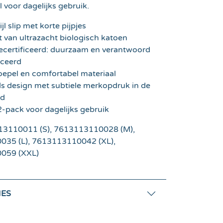
 voor dagelijks gebruik.
jl slip met korte pijpjes
van ultrazacht biologisch katoen
certificeerd: duurzaam en verantwoord
ceerd
oepel en comfortabel materiaal
ds design met subtiele merkopdruk in de
nd
-pack voor dagelijks gebruik
3110011 (S), 7613113110028 (M),
35 (L), 7613113110042 (XL),
059 (XXL)
IES