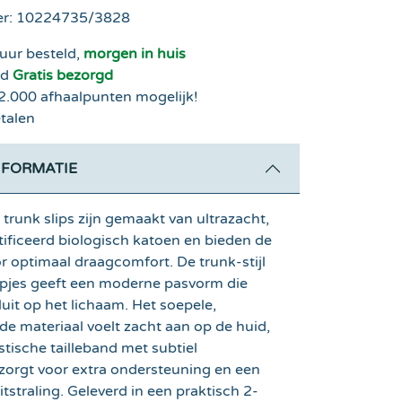
r:
10224735/3828
uur besteld,
morgen in huis
nd
Gratis bezorgd
 2.000 afhaalpunten mogelijk!
talen
FORMATIE
trunk slips zijn gemaakt van ultrazacht,
ficeerd biologisch katoen en bieden de
r optimaal draagcomfort. De trunk-stijl
jpjes geeft een moderne pasvorm die
luit op het lichaam. Het soepele,
de materiaal voelt zacht aan op de huid,
astische tailleband met subtiel
orgt voor extra ondersteuning en een
itstraling. Geleverd in een praktisch 2-