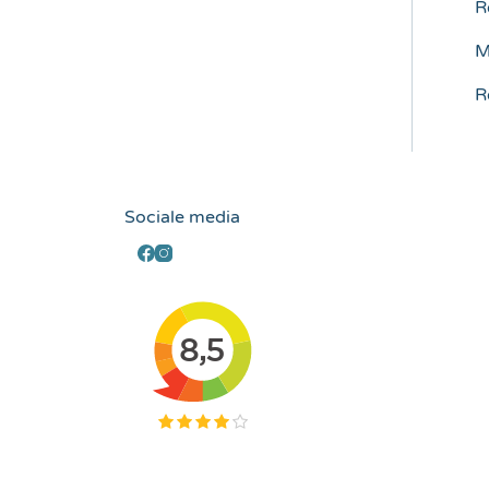
R
M
R
Sociale media