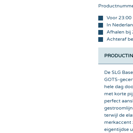
Productnumme
Voor 23:00 
In Nederla
Afhalen bij
Achteraf be
PRODUCTIN
De SLG Base 
GOTS-gecerti
hele dag doo
met korte pi
perfect aans
gestroomlijn
terwijl de el
merkaccent z
eigentijdse u