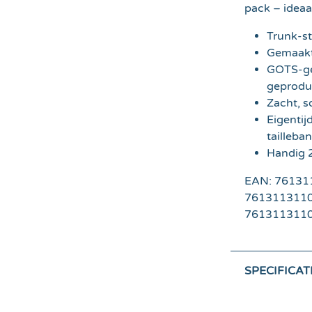
pack – ideaal
Trunk-sti
Gemaakt 
GOTS-ge
geprodu
Zacht, s
Eigentij
tailleba
Handig 2
EAN: 761311
76131131100
7613113110
SPECIFICAT