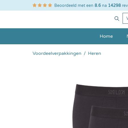
Beoordeeld met een
8.6
na
14298
rev
zoekopdracht
Ga naar de hoofdnavigatie
Home
Voordeelverpakkingen
Heren