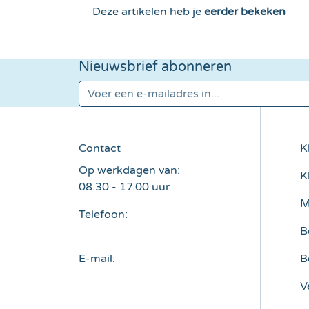
Deze artikelen heb je
eerder bekeken
Nieuwsbrief abonneren
E-mailadres*
Contact
K
Op werkdagen van:
K
08.30 - 17.00 uur
M
Telefoon:
+31 (0) 85 773 6660
B
E-mail:
B
klantenservice@sloggies.nl
V