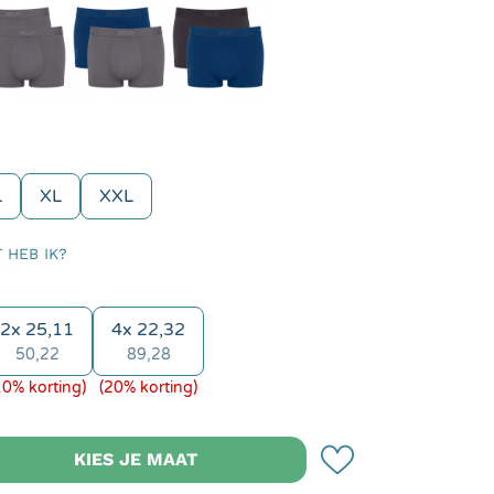
rt
Grijs
Grijs
Blauw
L
XL
XXL
 HEB IK?
2x 25,11
4x 22,32
50,22
89,28
10% korting)
(20% korting)
eveelheid: Voer de gewenste hoeveelhei
KIES JE MAAT