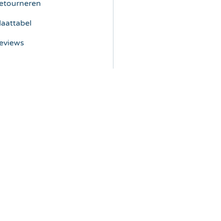
etourneren
aattabel
eviews