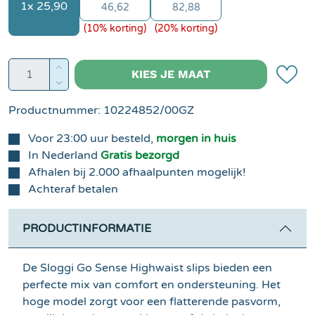
1x 25,90
46,62
82,88
(10% korting)
(20% korting)
Producthoeveelheid: Voer de gewenste hoe
KIES JE MAAT
Productnummer:
10224852/00GZ
Voor 23:00 uur besteld,
morgen in huis
In Nederland
Gratis bezorgd
Afhalen bij 2.000 afhaalpunten mogelijk!
Achteraf betalen
PRODUCTINFORMATIE
De Sloggi Go Sense Highwaist slips bieden een
perfecte mix van comfort en ondersteuning. Het
hoge model zorgt voor een flatterende pasvorm,