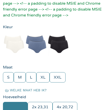
page --> <!-- a padding to disable MSIE and Chrome
friendly error page --> <!-- a padding to disable MSIE
and Chrome friendly error page -->
Kleur
Wit
Blauw
Zwart
Maat
S
M
L
XL
XXL
WELKE MAAT HEB IK?
Hoeveelheid
2x 23,31
4x 20,72